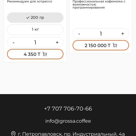
Рекомендуем для эспрессо
Профессиональная кофемолка с
возможностью
программирования
200 гр
1 кг
-
+
-
+
2 150 000 T
4 350 T
+7 707 706-70-66
info@grossa.coffee
г. Петропавловск, пр. Индустриальный, 4а