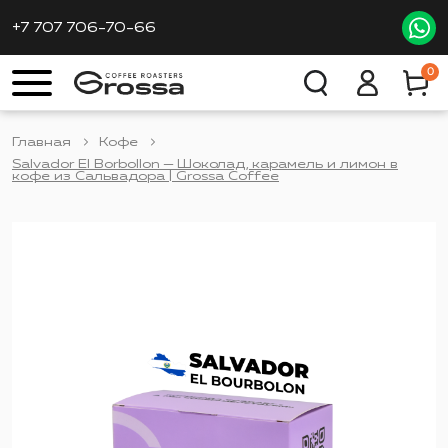
+7 707 706-70-66
0
Главная
Кофе
Salvador El Borbollon — Шоколад, карамель и лимон в
кофе из Сальвадора | Grossa Coffee