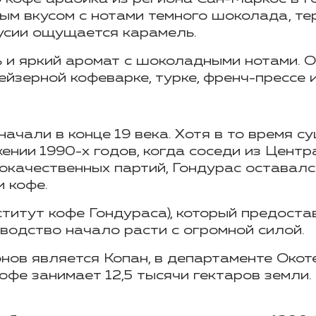
м вкусом с нотами темного шоколада, те
усии ощущается карамель.
 и яркий аромат с шоколадными нотами.
О
ейзерной кофеварке, турке, френч-прессе 
ачали в конце 19 века. Хотя в то время 
ении 1990-х годов, когда соседи из Цент
качественных партий, Гондурас оставался
 кофе.
ститут кофе Гондураса), который предост
водство начало расти с огромной силой.
нов является Копан, в департаменте
Окот
 кофе занимает 12,5 тысячи гектаров земл