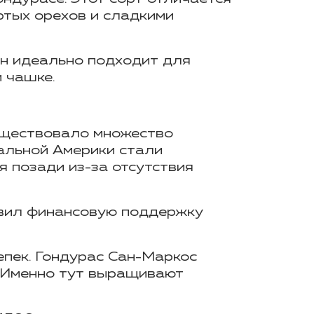
ртых орехов и сладкими
н идеально подходит для
и чашке.
существовало множество
ральной Америки стали
 позади из-за отсутствия
авил финансовую поддержку
епек
. Гондурас Сан-Маркос
и. Именно тут выращивают