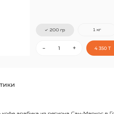
1 кг
200 гр
-
+
4 350 T
тики
 кофе арабика из региона Сан-Маркос в Г