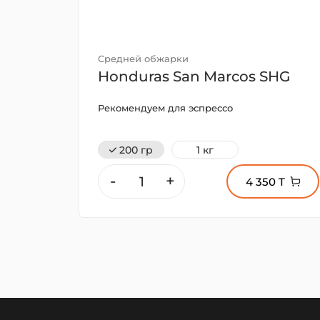
Средней обжарки
Honduras San Marcos SHG
Рекомендуем для эспрессо
200 гр
1 кг
-
+
4 350 T