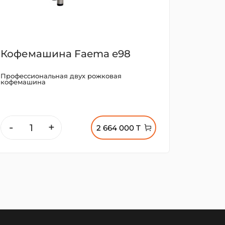
Кофемашина Faema e98
Профессиональная двух рожковая
кофемашина
-
+
2 664 000 T