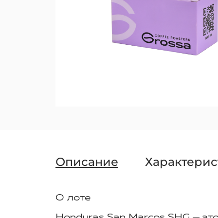
Описание
Характерис
О лоте
Honduras
San
Marcos
SHG — это