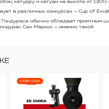
рбон,
катурру
и
катуаи
на высоте от 1300-
вует в различных конкурсах — Cup
of
Excel
а Гондураса обычно обладает приятным ш
ондурас Сан Маркос — именно такой.
ЖЕ
СУПЕР ЦЕНА