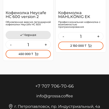
Кофемолка Heycafe
Кофемолка
НС 600 version 2
MAHLKÖNIG EK
Omnia
Обновленная версия легендарной
Профессиональная кофемолка с
кофемолки Heycafe НС 600
возможностью
программирования
Черная
-
+
-
+
2 150 000 T
450 000 T
+7 707 706-70-66
info@grossa.coffee
г. Петропавловск, пр. Индустриальный, 4а