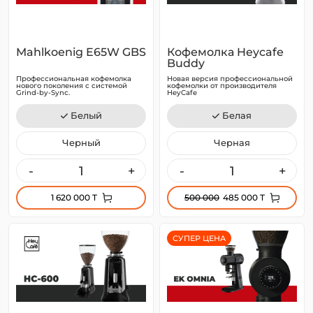
Mahlkoenig E65W GBS
Кофемолка Heycafe
Buddy
Профессиональная кофемолка
Новая версия профессиональной
нового поколения с системой
кофемолки от производителя
Grind-by-Sync.
HeyCafe
Белый
Белая
Черный
Черная
-
+
-
+
1 620 000 T
500 000
485 000 T
СУПЕР ЦЕНА